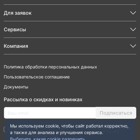
Для заявок
Сервисы
Компания
Политика обработки персональных данных
Пользовательское соглашение
Документы
Рассылка о скидках и новинках
Подписаться
Мы используем cookie, чтобы сайт работал корректно,
Нажимая “Подписаться”, я даю свое согласие на обработку моих
персональных данных в соответствии с законом №152-ФЗ
а также для анализа и улучшения сервиса.
“О персональных данных”
Выберите, какие cookie разрешить