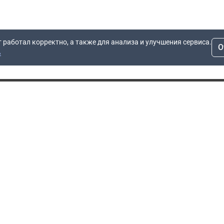
т работал корректно, а также для анализа и улучшения сервиса.
О
ь
Для заявок
Компания
Рас
info@dn.ru
О компании
 дом
+7 (495) 504-37-40
Блог
Вопросы по работе
Контакты
сайта
Об отсрочке
Полит
Политика обработки
Производители
персональных данных
Мы 
Гарантия
Пользовательское
Сертификаты
соглашение
Доставка
Документы