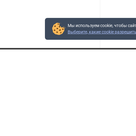
Мы используем cookie, чтобы сай
Выберите, какие cookie разрешит
Контакты
Адрес:
117403, Россия, г. Москва, проезд Востряковский,
10Б, строение 3, пом.19
Адрес склада:
Каширское шоссе, 33-й километр, дом 7, деревня
Горки, Ленинский городской округ, Московская
область
Телефон склада:
+7 (495) 504-37-40 доб. 106
Бесплатный номер:
+7 (800) 777-95-16