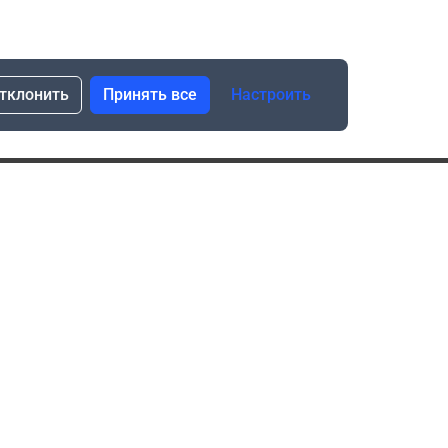
тклонить
Принять все
Настроить
сылка о скидках и новинках
Подписаться
Нажимая “Подписаться”, я даю свое согласие
на обработку моих персональных данных в соответствии
с законом №152-ФЗ “О персональных данных”
ика обработки данных при использовании формы запроса
в социальных сетях