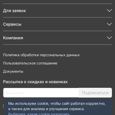
Для заявок
Сервисы
Компания
Политика обработки персональных данных
Пользовательское соглашение
Документы
Рассылка о скидках и новинках
Подписаться
Мы используем cookie, чтобы сайт работал корректно,
Нажимая “Подписаться”, я даю свое согласие на обработку моих
персональных данных в соответствии с законом №152-ФЗ
а также для анализа и улучшения сервиса.
“О персональных данных”
Выберите, какие cookie разрешить