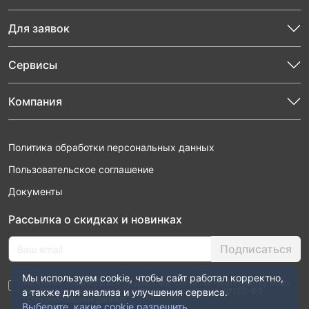
Для заявок
Сервисы
Компания
Политика обработки персональных данных
Пользовательское соглашение
Документы
Рассылка о скидках и новинках
Подписаться
Мы используем cookie, чтобы сайт работал корректно,
Нажимая “Подписаться”, я даю свое согласие на обработку моих
персональных данных в соответствии с законом №152-ФЗ
а также для анализа и улучшения сервиса.
“О персональных данных”
Выберите, какие cookie разрешить