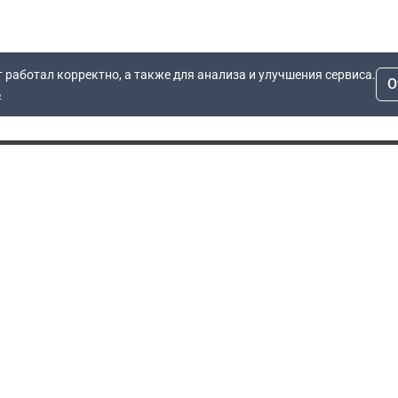
т работал корректно, а также для анализа и улучшения сервиса.
О
ь
Для заявок
Компания
Рас
info@dn.ru
О компании
 дом
+7 (495) 504-37-40
Блог
Вопросы по работе
Контакты
сайта
Об отсрочке
Полит
Политика обработки
Производители
персональных данных
Мы 
Гарантия
Пользовательское
Сертификаты
соглашение
Доставка
Документы