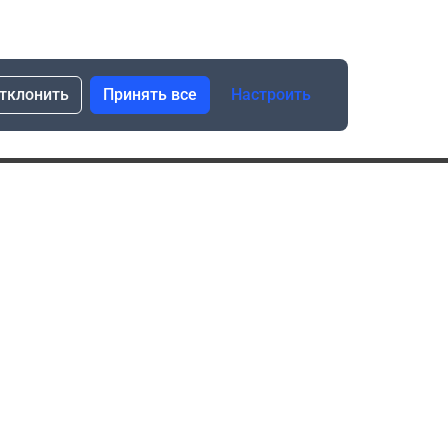
тклонить
Принять все
Настроить
сылка о скидках и новинках
Подписаться
Нажимая “Подписаться”, я даю свое согласие
на обработку моих персональных данных в соответствии
с законом №152-ФЗ “О персональных данных”
ика обработки данных при использовании формы запроса
в социальных сетях