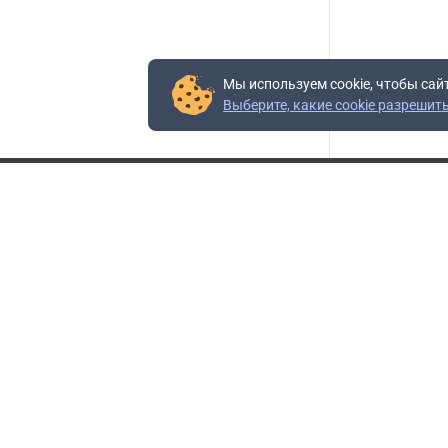
Мы используем cookie, чтобы сай
Выберите, какие cookie разрешит
Контакты
Адрес:
117403, Россия, г. Москва, проезд Востряковский,
10Б, строение 3, пом.19
Адрес склада:
Каширское шоссе, 33-й километр, дом 7, деревня
Горки, Ленинский городской округ, Московская
область
Телефон склада:
+7 (495) 504-37-40 доб. 106
Бесплатный номер:
+7 (800) 777-95-16