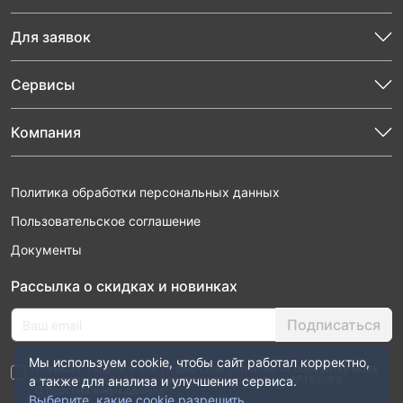
Для заявок
Сервисы
Компания
Политика обработки персональных данных
Пользовательское соглашение
Документы
Рассылка о скидках и новинках
Подписаться
Мы используем cookie, чтобы сайт работал корректно,
Нажимая “Подписаться”, я даю свое согласие на обработку моих
персональных данных в соответствии с законом №152-ФЗ
а также для анализа и улучшения сервиса.
“О персональных данных”
Выберите, какие cookie разрешить