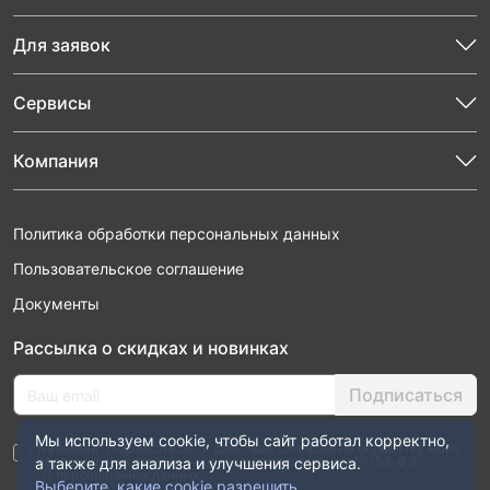
Для заявок
Сервисы
Компания
Политика обработки персональных данных
Пользовательское соглашение
Документы
Рассылка о скидках и новинках
Подписаться
Мы используем cookie, чтобы сайт работал корректно,
Нажимая “Подписаться”, я даю свое согласие на обработку моих
персональных данных в соответствии с законом №152-ФЗ
а также для анализа и улучшения сервиса.
“О персональных данных”
Выберите, какие cookie разрешить