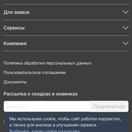
Для заявок
Сервисы
Компания
Политика обработки персональных данных
Пользовательское соглашение
Документы
Рассылка о скидках и новинках
Подписаться
Мы используем cookie, чтобы сайт работал корректно,
Нажимая “Подписаться”, я даю свое согласие на обработку моих
персональных данных в соответствии с законом №152-ФЗ
а также для анализа и улучшения сервиса.
“О персональных данных”
Выберите, какие cookie разрешить