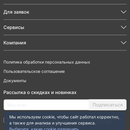
Для заявок
Сервисы
Компания
Политика обработки персональных данных
Пользовательское соглашение
Документы
Рассылка о скидках и новинках
Подписаться
Мы используем cookie, чтобы сайт работал корректно,
Нажимая “Подписаться”, я даю свое согласие на обработку моих
персональных данных в соответствии с законом №152-ФЗ
а также для анализа и улучшения сервиса.
“О персональных данных”
Выберите, какие cookie разрешить