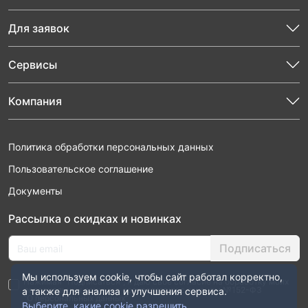
Для заявок
Сервисы
Компания
Политика обработки персональных данных
Пользовательское соглашение
Документы
Рассылка о скидках и новинках
Подписаться
Мы используем cookie, чтобы сайт работал корректно,
Нажимая “Подписаться”, я даю свое согласие на обработку моих
персональных данных в соответствии с законом №152-ФЗ
а также для анализа и улучшения сервиса.
“О персональных данных”
Выберите, какие cookie разрешить