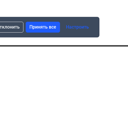
тклонить
Принять все
Настроить
сылка о скидках и новинках
Подписаться
Нажимая “Подписаться”, я даю свое согласие
на обработку моих персональных данных в соответствии
с законом №152-ФЗ “О персональных данных”
ика обработки данных при использовании формы запроса
в социальных сетях