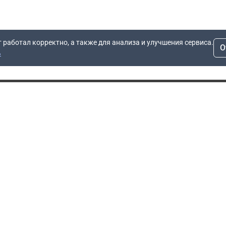
т работал корректно, а также для анализа и улучшения сервиса.
О
ь
Для заявок
Компания
Рас
info@dn.ru
О компании
 дом
+7 (495) 504-37-40
Блог
Вопросы по работе
Контакты
сайта
Об отсрочке
Полит
Политика обработки
Производители
персональных данных
Мы 
Гарантия
Пользовательское
Сертификаты
соглашение
Доставка
Документы