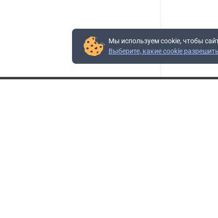
Мы используем cookie, чтобы сай
Выберите, какие cookie разрешит
Контакты
Адрес:
117403, Россия, г. Москва, проезд Востряковский,
10Б, строение 3, пом.19
Адрес склада:
Каширское шоссе, 33-й километр, дом 7, деревня
Горки, Ленинский городской округ, Московская
область
Телефон склада:
+7 (495) 504-37-40 доб. 106
Бесплатный номер:
+7 (800) 777-95-16