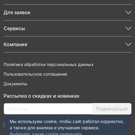
Для заявок
Сервисы
Компания
Политика обработки персональных данных
Пользовательское соглашение
Документы
Рассылка о скидках и новинках
Подписаться
Мы используем cookie, чтобы сайт работал корректно,
Нажимая “Подписаться”, я даю свое согласие на обработку моих
персональных данных в соответствии с законом №152-ФЗ
а также для анализа и улучшения сервиса.
“О персональных данных”
Выберите, какие cookie разрешить