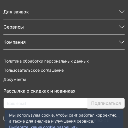
Для заявок
Сервисы
Компания
Политика обработки персональных данных
Пользовательское соглашение
Документы
Рассылка о скидках и новинках
Подписаться
Мы используем cookie, чтобы сайт работал корректно,
Нажимая “Подписаться”, я даю свое согласие на обработку моих
персональных данных в соответствии с законом №152-ФЗ
а также для анализа и улучшения сервиса.
“О персональных данных”
Выберите, какие cookie разрешить