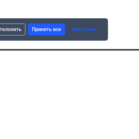
тклонить
Принять все
Настроить
сылка о скидках и новинках
Подписаться
Нажимая “Подписаться”, я даю свое согласие
на обработку моих персональных данных в соответствии
с законом №152-ФЗ “О персональных данных”
ика обработки данных при использовании формы запроса
в социальных сетях