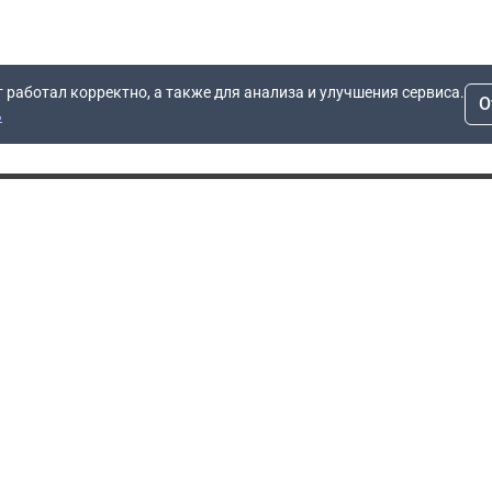
т работал корректно, а также для анализа и улучшения сервиса.
О
ь
Для заявок
Компания
Рас
info@dn.ru
О компании
 дом
+7 (495) 504-37-40
Блог
Вопросы по работе
Контакты
сайта
Об отсрочке
Полит
Политика обработки
Производители
персональных данных
Мы 
Гарантия
Пользовательское
Сертификаты
соглашение
Доставка
Документы