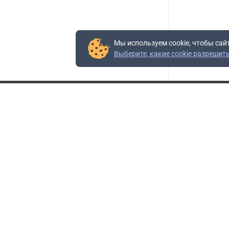
Мы используем cookie, чтобы сай
Выберите, какие cookie разрешит
Контакты
Адрес:
117403, Россия, г. Москва, проезд Востряковский,
10Б, строение 3, пом.19
Адрес склада:
Каширское шоссе, 33-й километр, дом 7, деревня
Горки, Ленинский городской округ, Московская
область
Телефон склада:
+7 (495) 504-37-40 доб. 106
Бесплатный номер:
+7 (800) 777-95-16