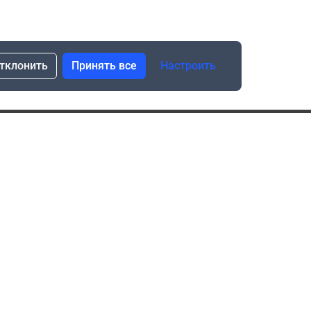
тклонить
Принять все
Настроить
сылка о скидках и новинках
Подписаться
Нажимая “Подписаться”, я даю свое согласие
на обработку моих персональных данных в соответствии
с законом №152-ФЗ “О персональных данных”
ика обработки данных при использовании формы запроса
в социальных сетях