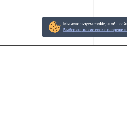
Мы используем cookie, чтобы сай
Выберите, какие cookie разрешит
Контакты
Адрес:
117403, Россия, г. Москва, проезд Востряковский,
10Б, строение 3, пом.19
Адрес склада:
Каширское шоссе, 33-й километр, дом 7, деревня
Горки, Ленинский городской округ, Московская
область
Телефон склада:
+7 (495) 504-37-40 доб. 106
Бесплатный номер:
+7 (800) 777-95-16