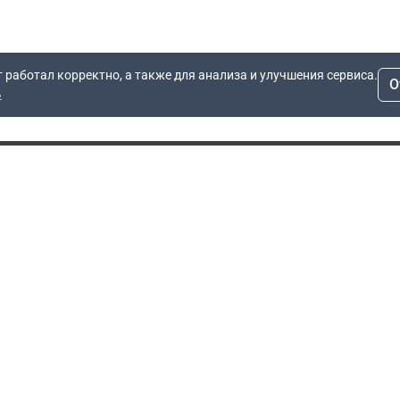
т работал корректно, а также для анализа и улучшения сервиса.
О
ь
Для заявок
Компания
Рас
info@dn.ru
О компании
 дом
+7 (495) 504-37-40
Блог
Вопросы по работе
Контакты
сайта
Об отсрочке
Полит
Политика обработки
Производители
персональных данных
Мы 
Гарантия
Пользовательское
Сертификаты
соглашение
Доставка
Документы