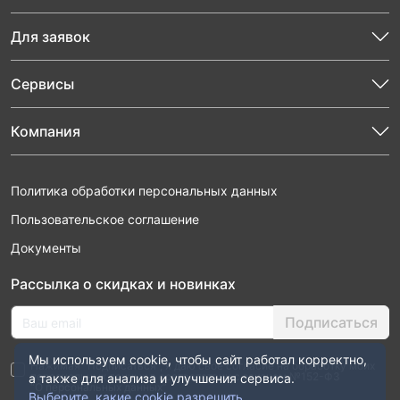
Для заявок
Сервисы
Компания
Политика обработки персональных данных
Пользовательское соглашение
Документы
Рассылка о скидках и новинках
Подписаться
Мы используем cookie, чтобы сайт работал корректно,
Нажимая “Подписаться”, я даю свое согласие на обработку моих
персональных данных в соответствии с законом №152-ФЗ
а также для анализа и улучшения сервиса.
“О персональных данных”
Выберите, какие cookie разрешить