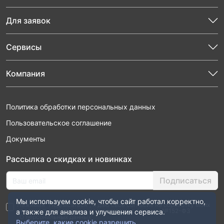
Для заявок
Сервисы
Компания
Политика обработки персональных данных
Пользовательское соглашение
Документы
Рассылка о скидках и новинках
Подписаться
Мы используем cookie, чтобы сайт работал корректно,
Нажимая “Подписаться”, я даю свое согласие на обработку моих
персональных данных в соответствии с законом №152-ФЗ
а также для анализа и улучшения сервиса.
“О персональных данных”
Выберите, какие cookie разрешить