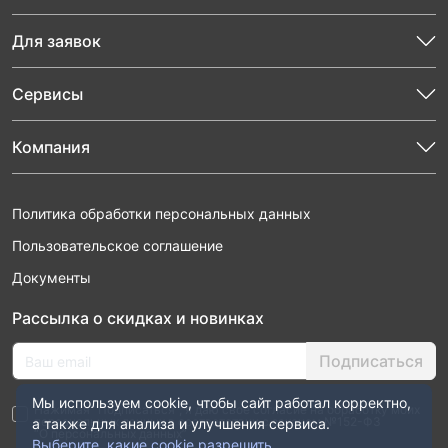
Для заявок
Сервисы
Компания
Политика обработки персональных данных
Пользовательское соглашение
Документы
Рассылка о скидках и новинках
Подписаться
Мы используем cookie, чтобы сайт работал корректно,
Нажимая “Подписаться”, я даю свое согласие на обработку моих
персональных данных в соответствии с законом №152-ФЗ
а также для анализа и улучшения сервиса.
“О персональных данных”
Выберите, какие cookie разрешить