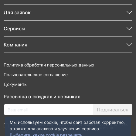
Для заявок
Сервисы
Компания
Политика обработки персональных данных
Пользовательское соглашение
Документы
Рассылка о скидках и новинках
Подписаться
Мы используем cookie, чтобы сайт работал корректно,
Нажимая “Подписаться”, я даю свое согласие на обработку моих
персональных данных в соответствии с законом №152-ФЗ
а также для анализа и улучшения сервиса.
“О персональных данных”
Выберите, какие cookie разрешить