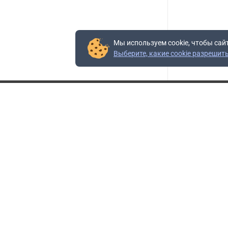
Мы используем cookie, чтобы сай
Выберите, какие cookie разрешит
Контакты
Адрес:
117403, Россия, г. Москва, проезд Востряковский,
10Б, строение 3, пом.19
Адрес склада:
Каширское шоссе, 33-й километр, дом 7, деревня
Горки, Ленинский городской округ, Московская
область
Телефон склада:
+7 (495) 504-37-40 доб. 106
Бесплатный номер:
+7 (800) 777-95-16