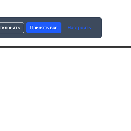
тклонить
Принять все
Настроить
сылка о скидках и новинках
Подписаться
Нажимая “Подписаться”, я даю свое согласие
на обработку моих персональных данных в соответствии
с законом №152-ФЗ “О персональных данных”
ика обработки данных при использовании формы запроса
в социальных сетях