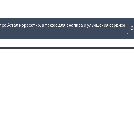
т работал корректно, а также для анализа и улучшения сервиса.
О
ь
Для заявок
Компания
Рас
info@dn.ru
О компании
 дом
+7 (495) 504-37-40
Блог
Вопросы по работе
Контакты
сайта
Об отсрочке
Полит
Политика обработки
Производители
персональных данных
Мы 
Гарантия
Пользовательское
Сертификаты
соглашение
Доставка
Документы