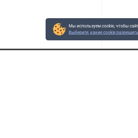
Мы используем cookie, чтобы сай
Выберите, какие cookie разрешит
Контакты
Адрес:
117403, Россия, г. Москва, проезд Востряковский,
10Б, строение 3, пом.19
Адрес склада:
Каширское шоссе, 33-й километр, дом 7, деревня
Горки, Ленинский городской округ, Московская
область
Телефон склада:
+7 (495) 504-37-40 доб. 106
Бесплатный номер:
+7 (800) 777-95-16