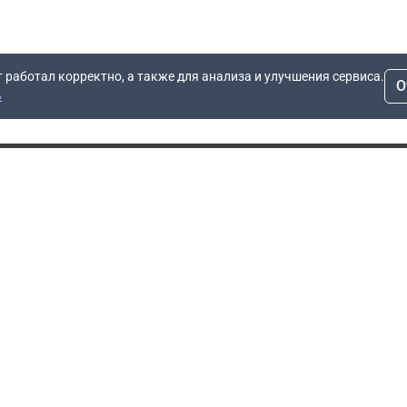
т работал корректно, а также для анализа и улучшения сервиса.
О
ь
Для заявок
Компания
Рас
info@dn.ru
О компании
 дом
+7 (495) 504-37-40
Блог
Вопросы по работе
Контакты
сайта
Об отсрочке
Полит
Политика обработки
Производители
персональных данных
Мы 
Гарантия
Пользовательское
Сертификаты
соглашение
Доставка
Документы