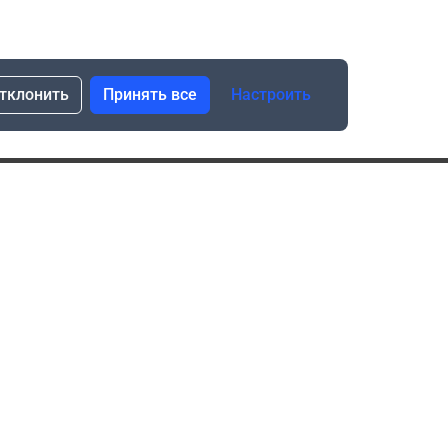
тклонить
Принять все
Настроить
сылка о скидках и новинках
Подписаться
Нажимая “Подписаться”, я даю свое согласие
на обработку моих персональных данных в соответствии
с законом №152-ФЗ “О персональных данных”
ика обработки данных при использовании формы запроса
в социальных сетях