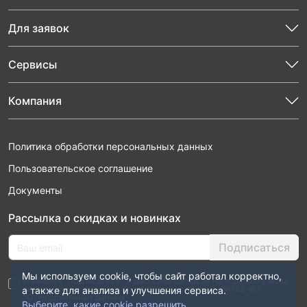
Для заявок
Сервисы
Компания
Политика обработки персональных данных
Пользовательское соглашение
Документы
Рассылка о скидках и новинках
Подписаться
Мы используем cookie, чтобы сайт работал корректно,
Нажимая “Подписаться”, я даю свое согласие на обработку моих
персональных данных в соответствии с законом №152-ФЗ
а также для анализа и улучшения сервиса.
“О персональных данных”
Выберите, какие cookie разрешить