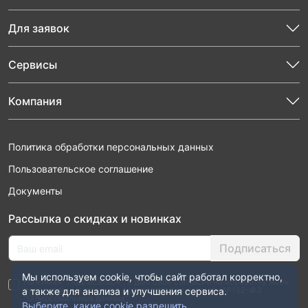
Для заявок
Сервисы
Компания
Политика обработки персональных данных
Пользовательское соглашение
Документы
Рассылка о скидках и новинках
Подписаться
Мы используем cookie, чтобы сайт работал корректно,
Нажимая “Подписаться”, я даю свое согласие на обработку моих
персональных данных в соответствии с законом №152-ФЗ
а также для анализа и улучшения сервиса.
“О персональных данных”
Выберите, какие cookie разрешить