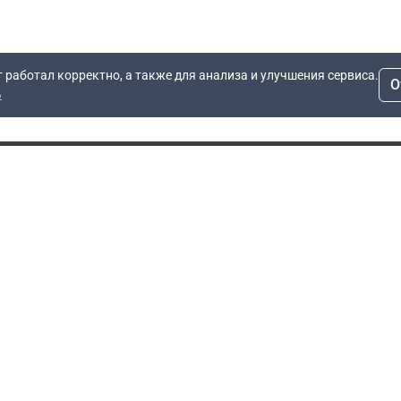
т работал корректно, а также для анализа и улучшения сервиса.
О
ь
Для заявок
Компания
Рас
info@dn.ru
О компании
 дом
+7 (495) 504-37-40
Блог
Вопросы по работе
Контакты
сайта
Об отсрочке
Полит
Политика обработки
Производители
персональных данных
Мы 
Гарантия
Пользовательское
Сертификаты
соглашение
Доставка
Документы