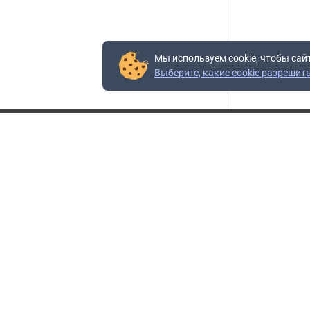
Мы используем cookie, чтобы сай
Выберите, какие cookie разрешит
Контакты
Адрес:
117403, Россия, г. Москва, проезд Востряковский,
10Б, строение 3, пом.19
Адрес склада:
Каширское шоссе, 33-й километр, дом 7, деревня
Горки, Ленинский городской округ, Московская
область
Телефон склада:
+7 (495) 504-37-40 доб. 106
Бесплатный номер:
+7 (800) 777-95-16