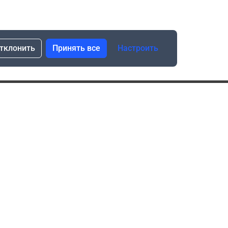
тклонить
Принять все
Настроить
сылка о скидках и новинках
Подписаться
Нажимая “Подписаться”, я даю свое согласие
на обработку моих персональных данных в соответствии
с законом №152-ФЗ “О персональных данных”
ика обработки данных при использовании формы запроса
в социальных сетях