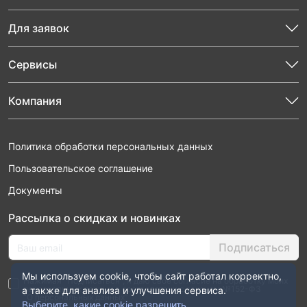
Для заявок
Сервисы
Компания
Политика обработки персональных данных
Пользовательское соглашение
Документы
Рассылка о скидках и новинках
Подписаться
Мы используем cookie, чтобы сайт работал корректно,
Нажимая “Подписаться”, я даю свое согласие на обработку моих
персональных данных в соответствии с законом №152-ФЗ
а также для анализа и улучшения сервиса.
“О персональных данных”
Выберите, какие cookie разрешить