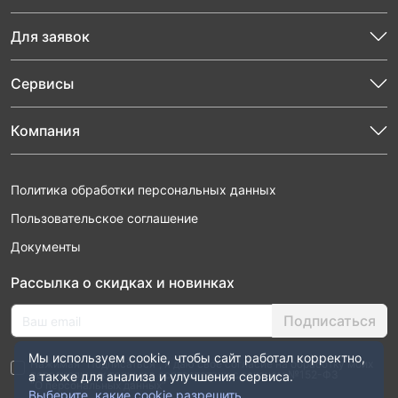
Для заявок
Сервисы
Компания
Политика обработки персональных данных
Пользовательское соглашение
Документы
Рассылка о скидках и новинках
Подписаться
Мы используем cookie, чтобы сайт работал корректно,
Нажимая “Подписаться”, я даю свое согласие на обработку моих
персональных данных в соответствии с законом №152-ФЗ
а также для анализа и улучшения сервиса.
“О персональных данных”
Выберите, какие cookie разрешить