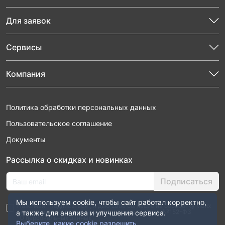
Для заявок
Сервисы
Компания
Политика обработки персональных данных
Пользовательское соглашение
Документы
Рассылка о скидках и новинках
Подписаться
Мы используем cookie, чтобы сайт работал корректно,
Нажимая “Подписаться”, я даю свое согласие на обработку моих
персональных данных в соответствии с законом №152-ФЗ
а также для анализа и улучшения сервиса.
“О персональных данных”
Выберите, какие cookie разрешить