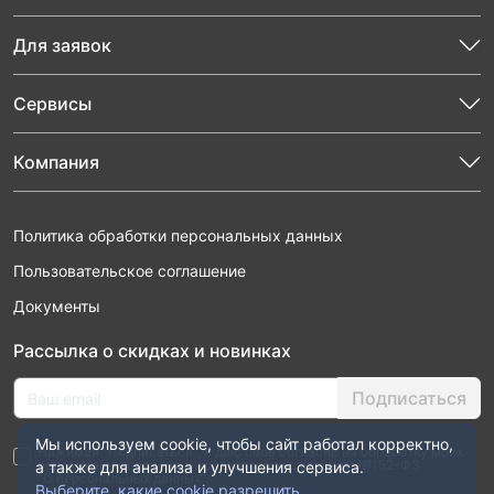
Для заявок
Сервисы
Компания
Политика обработки персональных данных
Пользовательское соглашение
Документы
Рассылка о скидках и новинках
Подписаться
Мы используем cookie, чтобы сайт работал корректно,
Нажимая “Подписаться”, я даю свое согласие на обработку моих
персональных данных в соответствии с законом №152-ФЗ
а также для анализа и улучшения сервиса.
“О персональных данных”
Выберите, какие cookie разрешить