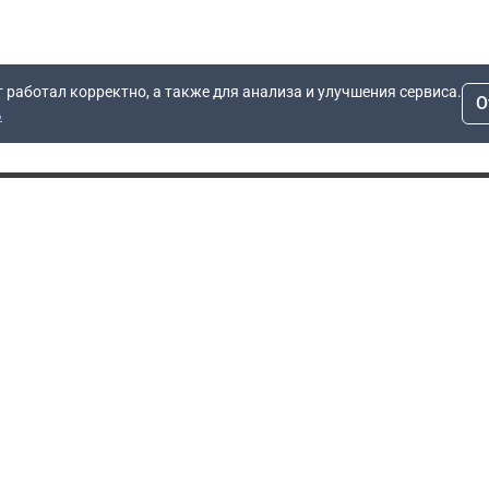
т работал корректно, а также для анализа и улучшения сервиса.
О
ь
Для заявок
Компания
Рас
info@dn.ru
О компании
 дом
+7 (495) 504-37-40
Блог
Вопросы по работе
Контакты
сайта
Об отсрочке
Полит
Политика обработки
Производители
персональных данных
Мы 
Гарантия
Пользовательское
Сертификаты
соглашение
Доставка
Документы