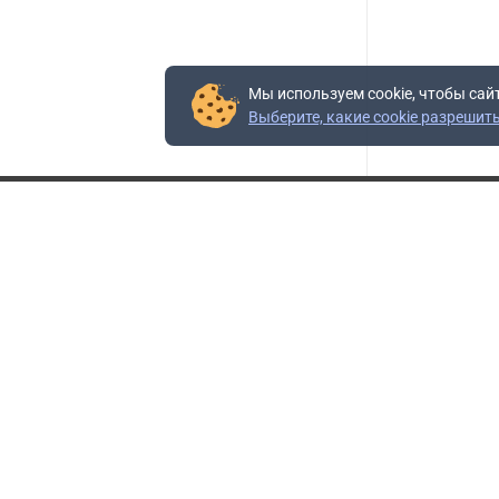
Мы используем cookie, чтобы сай
Выберите, какие cookie разрешит
Контакты
Адрес:
117403, Россия, г. Москва, проезд Востряковский,
10Б, строение 3, пом.19
Адрес склада:
Каширское шоссе, 33-й километр, дом 7, деревня
Горки, Ленинский городской округ, Московская
область
Телефон склада:
+7 (495) 504-37-40 доб. 106
Бесплатный номер:
+7 (800) 777-95-16