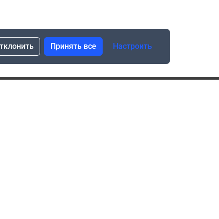
тклонить
Принять все
Настроить
сылка о скидках и новинках
Подписаться
Нажимая “Подписаться”, я даю свое согласие
на обработку моих персональных данных в соответствии
с законом №152-ФЗ “О персональных данных”
ика обработки данных при использовании формы запроса
в социальных сетях