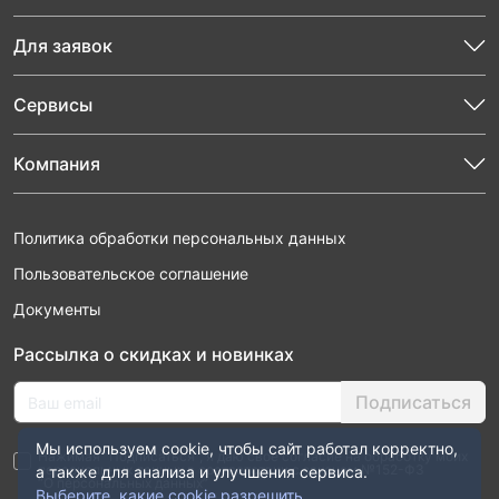
Для заявок
Сервисы
Компания
Политика обработки персональных данных
Пользовательское соглашение
Документы
Рассылка о скидках и новинках
Подписаться
Мы используем cookie, чтобы сайт работал корректно,
Нажимая “Подписаться”, я даю свое согласие на обработку моих
персональных данных в соответствии с законом №152-ФЗ
а также для анализа и улучшения сервиса.
“О персональных данных”
Выберите, какие cookie разрешить