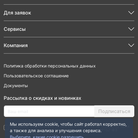
Для заявок
Сервисы
Компания
Политика обработки персональных данных
Пользовательское соглашение
Документы
Рассылка о скидках и новинках
Подписаться
Мы используем cookie, чтобы сайт работал корректно,
Нажимая “Подписаться”, я даю свое согласие на обработку моих
персональных данных в соответствии с законом №152-ФЗ
а также для анализа и улучшения сервиса.
“О персональных данных”
Выберите, какие cookie разрешить