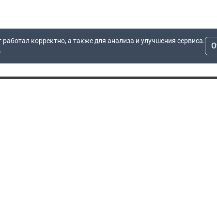
т работал корректно, а также для анализа и улучшения сервиса.
О
ь
Для заявок
Компания
Рас
info@dn.ru
О компании
 дом
+7 (495) 504-37-40
Блог
Вопросы по работе
Контакты
сайта
Об отсрочке
Полит
Политика обработки
Производители
персональных данных
Мы 
Гарантия
Пользовательское
Сертификаты
соглашение
Доставка
Документы