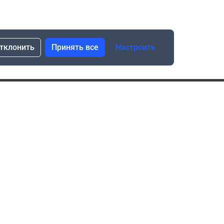
тклонить
Принять все
Настроить
сылка о скидках и новинках
Подписаться
Нажимая “Подписаться”, я даю свое согласие
на обработку моих персональных данных в соответствии
с законом №152-ФЗ “О персональных данных”
ика обработки данных при использовании формы запроса
в социальных сетях