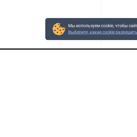
Мы используем cookie, чтобы сай
Выберите, какие cookie разрешит
Контакты
Адрес:
117403, Россия, г. Москва, проезд Востряковский,
10Б, строение 3, пом.19
Адрес склада:
Каширское шоссе, 33-й километр, дом 7, деревня
Горки, Ленинский городской округ, Московская
область
Телефон склада:
+7 (495) 504-37-40 доб. 106
Бесплатный номер:
+7 (800) 777-95-16