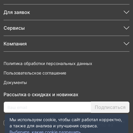
Для заявок
Сервисы
Компания
Политика обработки персональных данных
Пользовательское соглашение
Документы
Рассылка о скидках и новинках
Подписаться
Мы используем cookie, чтобы сайт работал корректно,
Нажимая “Подписаться”, я даю свое согласие на обработку моих
персональных данных в соответствии с законом №152-ФЗ
а также для анализа и улучшения сервиса.
“О персональных данных”
Выберите, какие cookie разрешить