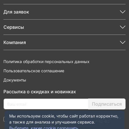
Для заявок
Сервисы
Компания
Политика обработки персональных данных
Пользовательское соглашение
Документы
Рассылка о скидках и новинках
Подписаться
Мы используем cookie, чтобы сайт работал корректно,
Нажимая “Подписаться”, я даю свое согласие на обработку моих
персональных данных в соответствии с законом №152-ФЗ
а также для анализа и улучшения сервиса.
“О персональных данных”
Выберите, какие cookie разрешить