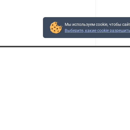
Мы используем cookie, чтобы сай
Выберите, какие cookie разрешит
Контакты
Адрес:
117403, Россия, г. Москва, проезд Востряковский,
10Б, строение 3, пом.19
Адрес склада:
Каширское шоссе, 33-й километр, дом 7, деревня
Горки, Ленинский городской округ, Московская
область
Телефон склада:
+7 (495) 504-37-40 доб. 106
Бесплатный номер:
+7 (800) 777-95-16