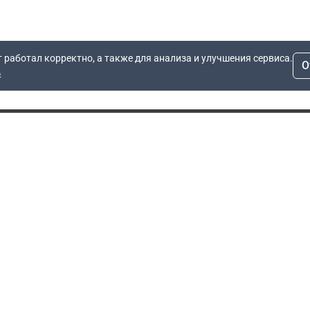
т работал корректно, а также для анализа и улучшения сервиса.
О
ь
Для заявок
Компания
Рас
info@dn.ru
О компании
 дом
+7 (495) 504-37-40
Блог
Вопросы по работе
Контакты
сайта
Об отсрочке
Полит
Политика обработки
Производители
персональных данных
Мы 
Гарантия
Пользовательское
Сертификаты
соглашение
Доставка
Документы