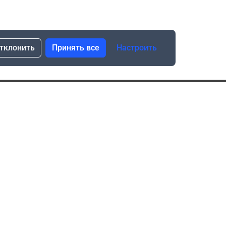
тклонить
Принять все
Настроить
сылка о скидках и новинках
Подписаться
Нажимая “Подписаться”, я даю свое согласие
на обработку моих персональных данных в соответствии
с законом №152-ФЗ “О персональных данных”
ика обработки данных при использовании формы запроса
в социальных сетях