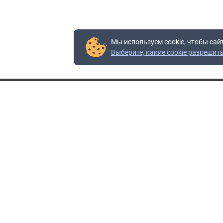
Мы используем cookie, чтобы сай
Выберите, какие cookie разрешит
Контакты
Адрес:
117403, Россия, г. Москва, проезд Востряковский,
10Б, строение 3, пом.19
Адрес склада:
Каширское шоссе, 33-й километр, дом 7, деревня
Горки, Ленинский городской округ, Московская
область
Телефон склада:
+7 (495) 504-37-40 доб. 106
Бесплатный номер:
+7 (800) 777-95-16