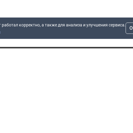
т работал корректно, а также для анализа и улучшения сервиса.
О
ь
Для заявок
Компания
Рас
info@dn.ru
О компании
 дом
+7 (495) 504-37-40
Блог
Вопросы по работе
Контакты
сайта
Об отсрочке
Полит
Политика обработки
Производители
персональных данных
Мы 
Гарантия
Пользовательское
Сертификаты
соглашение
Доставка
Документы