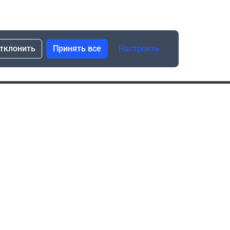
тклонить
Принять все
Настроить
сылка о скидках и новинках
Подписаться
Нажимая “Подписаться”, я даю свое согласие
на обработку моих персональных данных в соответствии
с законом №152-ФЗ “О персональных данных”
ика обработки данных при использовании формы запроса
в социальных сетях