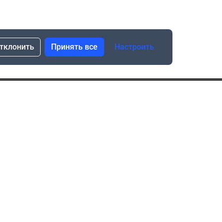
тклонить
Принять все
Настроить
сылка о скидках и новинках
Подписаться
Нажимая “Подписаться”, я даю свое согласие
на обработку моих персональных данных в соответствии
с законом №152-ФЗ “О персональных данных”
ика обработки данных при использовании формы запроса
в социальных сетях