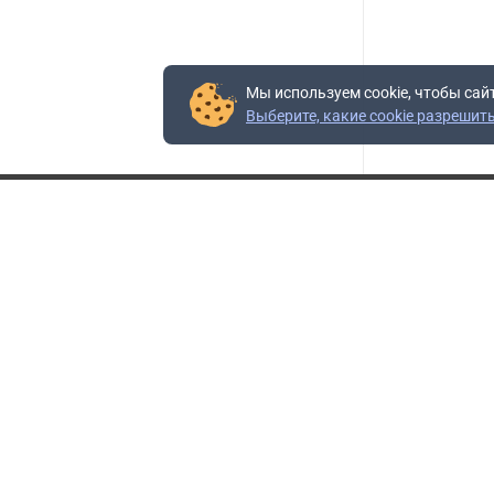
Мы используем cookie, чтобы сай
Выберите, какие cookie разрешит
Контакты
Адрес:
117403, Россия, г. Москва, проезд Востряковский,
10Б, строение 3, пом.19
Адрес склада:
Каширское шоссе, 33-й километр, дом 7, деревня
Горки, Ленинский городской округ, Московская
область
Телефон склада:
+7 (495) 504-37-40 доб. 106
Бесплатный номер:
+7 (800) 777-95-16