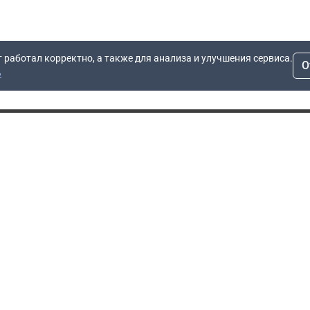
т работал корректно, а также для анализа и улучшения сервиса.
О
ь
Для заявок
Компания
Рас
info@dn.ru
О компании
 дом
+7 (495) 504-37-40
Блог
Вопросы по работе
Контакты
сайта
Об отсрочке
Полит
Политика обработки
Производители
персональных данных
Мы 
Гарантия
Пользовательское
Сертификаты
соглашение
Доставка
Документы