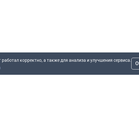
т работал корректно, а также для анализа и улучшения сервиса.
О
ь
Для заявок
Компания
Рас