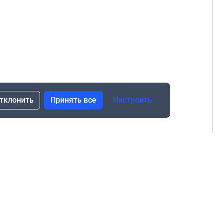
тклонить
Принять все
Настроить
сылка о скидках и новинках