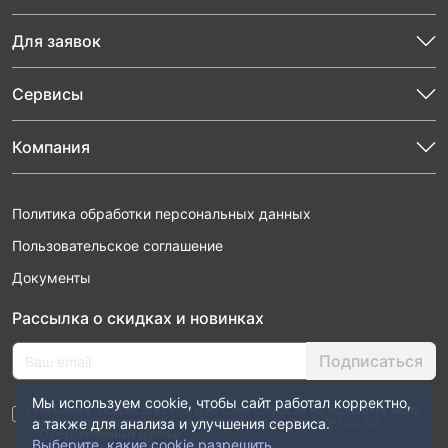
Для заявок
Сервисы
Компания
Политика обработки персональных данных
Пользовательское соглашение
Документы
Рассылка о скидках и новинках
Подписаться
Мы используем cookie, чтобы сайт работал корректно,
Нажимая “Подписаться”, я даю свое согласие на обработку моих
персональных данных в соответствии с законом №152-ФЗ
а также для анализа и улучшения сервиса.
“О персональных данных”
Выберите, какие cookie разрешить